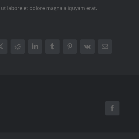
ut labore et dolore magna aliquyam erat.
ook
X
Reddit
LinkedIn
Tumblr
Pinterest
Vk
Email
Facebook