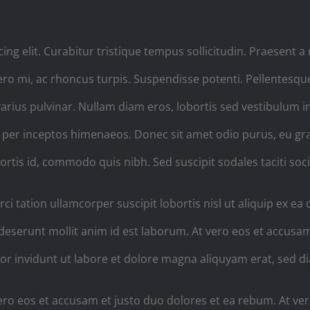
g elit. Curabitur tristique tempus sollicitudin. Praesent a n
ero mi, ac rhoncus turpis. Suspendisse potenti. Pellentesque
arius pulvinar. Nullam diam eros, lobortis sed vestibulum in
 per inceptos himenaeos. Donec sit amet odio purus, eu gra
rtis id, commodo quis nibh. Sed suscipit sodales taciti soci
ci tation ullamcorper suscipit lobortis nisl ut aliquip ex
ia deserunt mollit anim id est laborum. At vero eos et accus
r invidunt ut labore et dolore magna aliquyam erat, sed d
ero eos et accusam et justo duo dolores et ea rebum. At ver